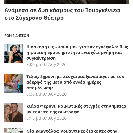
Ανάμεσα σε δυο κόσμους του Τουργκένιεφ
στο Σύγχρονο Θέατρο
ΡΟΗ ΕΙΔΗΣΕΩΝ
Η άσκηση ως «καύσιμο» για τον εγκέφαλο: Πώς
η φυσική δραστηριότητα ενισχύει μνήμη και
συγκέντρωση
9:00 μμ
07 Αυγ 2026
Τέξας: 3χρονη με λευχαιμία ξανασμίγει με τον
αδερφό της μετά από εννέα ημέρες
απομόνωσης
8:30 μμ
07 Αυγ 2026
Κιάρα Φεράνι: Ρομαντικές στιγμές στην Ίμπιζα
με τον νέο της σύντροφο
8:15 μμ
07 Αυγ 2026
Νία Βαρντάλος: Ρομαντικές διακοπές στην