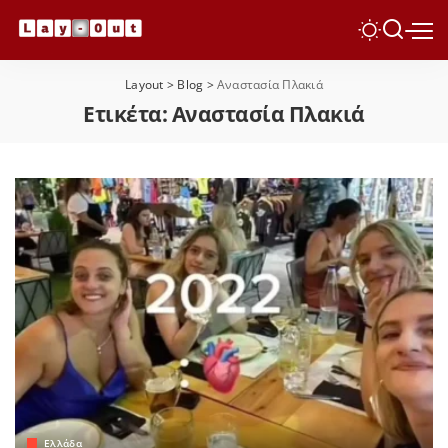
Layout
>
Blog
>
Αναστασία Πλακιά
Ετικέτα:
Αναστασία Πλακιά
Ελλάδα