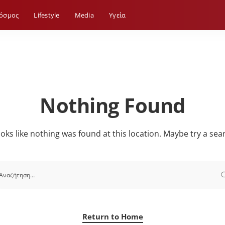
όσμος
Lifestyle
Media
Yγεία
Nothing Found
looks like nothing was found at this location. Maybe try a sea
Return to Home