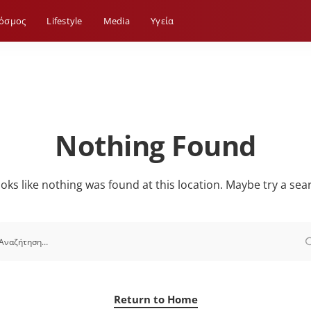
όσμος
Lifestyle
Media
Yγεία
Nothing Found
looks like nothing was found at this location. Maybe try a sea
Return to Home