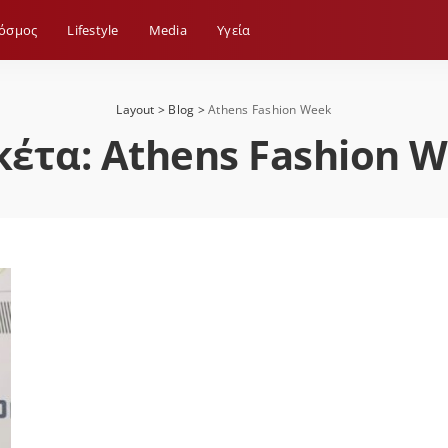
όσμος
Lifestyle
Media
Yγεία
Layout
>
Blog
>
Athens Fashion Week
κέτα:
Athens Fashion 