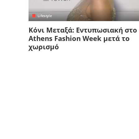
Κρήτη
Πελοπόννησος
Κυκλάδες
Lifestyle
Πελοπόννησος
Κόνι Μεταξά: Εντυπωσιακή στο
Athens Fashion Week μετά το
χωρισμό