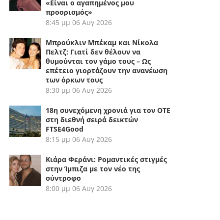
«Είναι ο αγαπημένος μου
προορισμός»
8:45 μμ
06 Αυγ 2026
Μπρούκλιν Μπέκαμ και Νίκολα
Πελτζ: Γιατί δεν θέλουν να
θυμούνται τον γάμο τους – Ως
επέτειο γιορτάζουν την ανανέωση
των όρκων τους
8:30 μμ
06 Αυγ 2026
18η συνεχόμενη χρονιά για τον ΟΤΕ
στη διεθνή σειρά δεικτών
FTSE4Good
8:15 μμ
06 Αυγ 2026
Κιάρα Φεράνι: Ρομαντικές στιγμές
στην Ίμπιζα με τον νέο της
σύντροφο
8:00 μμ
06 Αυγ 2026