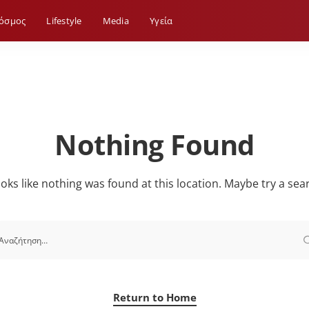
όσμος
Lifestyle
Media
Yγεία
Nothing Found
looks like nothing was found at this location. Maybe try a sea
Return to Home