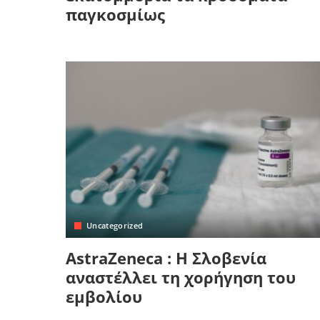
παγκοσμίως
Uncategorized
AstraZeneca : H Σλοβενία
αναστέλλει τη χορήγηση του
εμβολίου