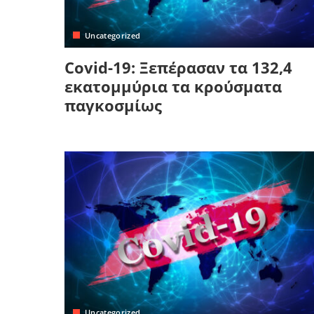
Κρήτη
Πελοπόννησος
Κυκλάδες
Uncategorized
Πελοπόννησος
Covid-19: Ξεπέρασαν τα 132,4
εκατομμύρια τα κρούσματα
παγκοσμίως
Uncategorized