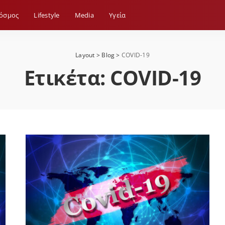
όσμος
Lifestyle
Media
Yγεία
Layout
>
Blog
>
COVID-19
Ετικέτα:
COVID-19