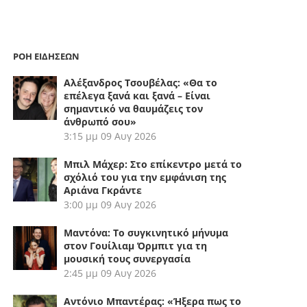
ΡΟΗ ΕΙΔΗΣΕΩΝ
Αλέξανδρος Τσουβέλας: «Θα το
επέλεγα ξανά και ξανά – Είναι
σημαντικό να θαυμάζεις τον
άνθρωπό σου»
3:15 μμ
09 Αυγ 2026
Μπιλ Μάχερ: Στο επίκεντρο μετά το
σχόλιό του για την εμφάνιση της
Αριάνα Γκράντε
3:00 μμ
09 Αυγ 2026
Μαντόνα: Το συγκινητικό μήνυμα
στον Γουίλιαμ Όρμπιτ για τη
μουσική τους συνεργασία
2:45 μμ
09 Αυγ 2026
Αντόνιο Μπαντέρας: «Ήξερα πως το