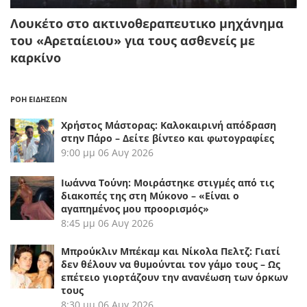
Λουκέτο στο ακτινοθεραπευτικο μηχάνημα
του «Αρεταίειου» για τους ασθενείς με
καρκίνο
ΡΟΗ ΕΙΔΗΣΕΩΝ
Χρήστος Μάστορας: Καλοκαιρινή απόδραση
στην Πάρο – Δείτε βίντεο και φωτογραφίες
9:00 μμ
06 Αυγ 2026
Ιωάννα Τούνη: Μοιράστηκε στιγμές από τις
διακοπές της στη Μύκονο – «Είναι ο
αγαπημένος μου προορισμός»
8:45 μμ
06 Αυγ 2026
Μπρούκλιν Μπέκαμ και Νίκολα Πελτζ: Γιατί
δεν θέλουν να θυμούνται τον γάμο τους – Ως
επέτειο γιορτάζουν την ανανέωση των όρκων
τους
8:30 μμ
06 Αυγ 2026