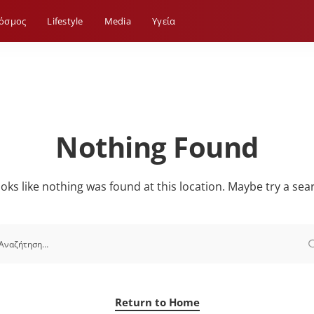
όσμος
Lifestyle
Media
Yγεία
Nothing Found
looks like nothing was found at this location. Maybe try a sea
Return to Home