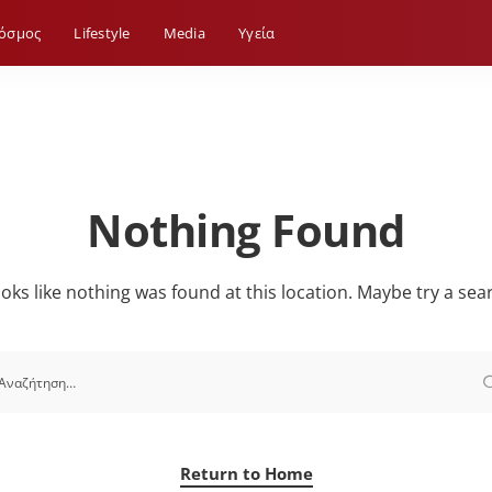
όσμος
Lifestyle
Media
Yγεία
Nothing Found
looks like nothing was found at this location. Maybe try a sea
Return to Home