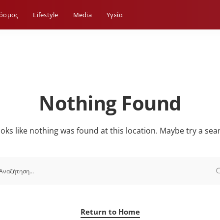
όσμος
Lifestyle
Media
Yγεία
Nothing Found
looks like nothing was found at this location. Maybe try a sea
Return to Home