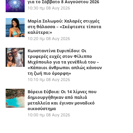
για το Σάββατο 8 Αυγούστου 2026
10:30 πμ
08 Αυγ 2026
Μαρία Σολωμού: Χαλαρές στιγμές
στη θάλασσα – «Σκέφτεστε τίποτα
καλύτερο;»
10:20 πμ
08 Αυγ 2026
Κωνσταντίνα Ευριπίδου: Οι
τρυφερές ευχές στον Φίλιππο
Μιχόπουλο για τα γενέθλιά του –
«Κάποιοι άνθρωποι απλώς κάνουν
τη ζωή πιο όμορφη»
10:10 πμ
08 Αυγ 2026
Βόρεια Εύβοια: Οι 14 λίμνες που
δημιουργήθηκαν από παλιά
μεταλλεία και έγιναν μοναδικό
οικοσύστημα
10:00 πμ
08 Αυγ 2026