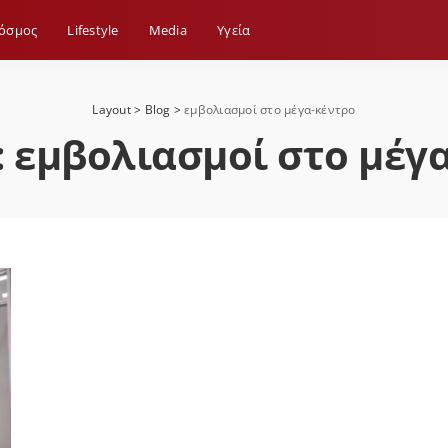
όσμος
Lifestyle
Media
Yγεία
Layout
>
Blog
>
εμβολιασμοί στο μέγα-κέντρο
:
εμβολιασμοί στο μέγ