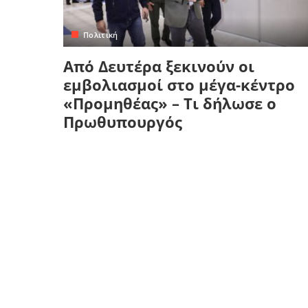
Κρήτη
Πελοπόννησος
Κυκλάδες
Πολιτική
Πελοπόννησος
Από Δευτέρα ξεκινούν οι
εμβολιασμοί στο μέγα-κέντρο
«Προμηθέας» – Τι δήλωσε ο
Πρωθυπουργός