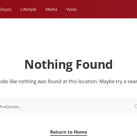
όσμος
Lifestyle
Media
Yγεία
Nothing Found
looks like nothing was found at this location. Maybe try a sea
Return to Home