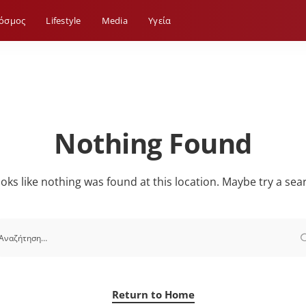
όσμος
Lifestyle
Media
Yγεία
Nothing Found
looks like nothing was found at this location. Maybe try a sea
Return to Home