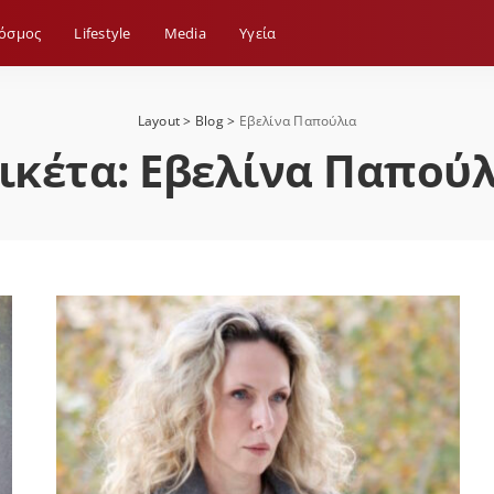
όσμος
Lifestyle
Media
Yγεία
Layout
>
Blog
>
Εβελίνα Παπούλια
ικέτα:
Εβελίνα Παπούλ