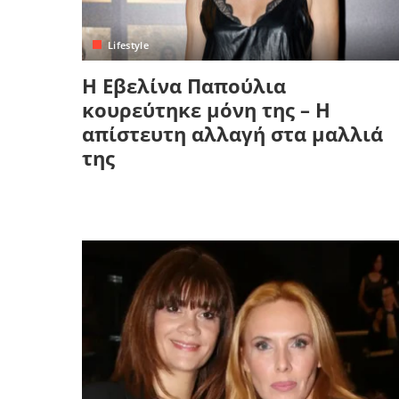
Κρήτη
Πελοπόννησος
Κυκλάδες
Lifestyle
Πελοπόννησος
Η Εβελίνα Παπούλια
κουρεύτηκε μόνη της – Η
απίστευτη αλλαγή στα μαλλιά
της