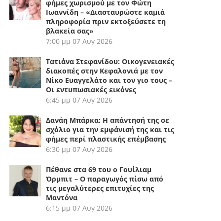
φήμες χωρισμού με τον Φώτη
Ιωαννίδη – «Διασταυρώστε καμιά
πληροφορία πριν εκτοξεύσετε τη
βλακεία σας»
7:00 μμ
07 Αυγ 2026
Τατιάνα Στεφανίδου: Οικογενειακές
διακοπές στην Κεφαλονιά με τον
Νίκο Ευαγγελάτο και τον γιο τους –
Οι εντυπωσιακές εικόνες
6:45 μμ
07 Αυγ 2026
Δανάη Μπάρκα: Η απάντησή της σε
σχόλιο για την εμφάνισή της και τις
φήμες περί πλαστικής επέμβασης
6:30 μμ
07 Αυγ 2026
Πέθανε στα 69 του ο Γουίλιαμ
Όρμπιτ – Ο παραγωγός πίσω από
τις μεγαλύτερες επιτυχίες της
Μαντόνα
6:15 μμ
07 Αυγ 2026