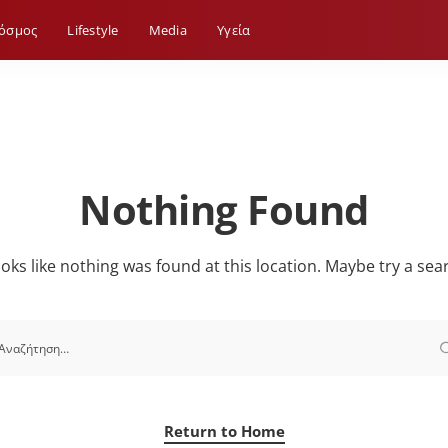
όσμος
Lifestyle
Media
Yγεία
Nothing Found
looks like nothing was found at this location. Maybe try a sea
Return to Home