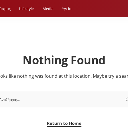
όσμος
Lifestyle
Media
Yγεία
Nothing Found
looks like nothing was found at this location. Maybe try a sea
Return to Home