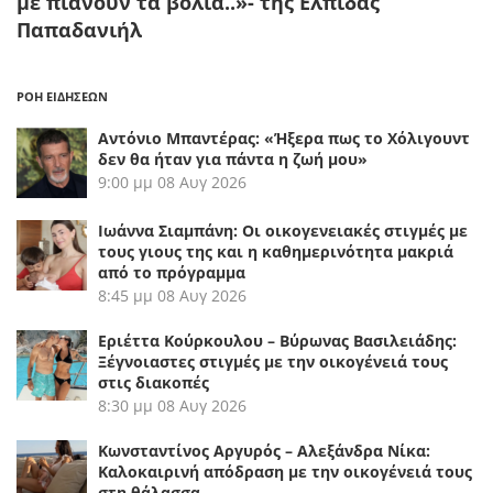
με πιάνουν τα βόλια..»- της Ελπίδας
Παπαδανιήλ
ΡΟΗ ΕΙΔΗΣΕΩΝ
Αντόνιο Μπαντέρας: «Ήξερα πως το Χόλιγουντ
δεν θα ήταν για πάντα η ζωή μου»
9:00 μμ
08 Αυγ 2026
Ιωάννα Σιαμπάνη: Οι οικογενειακές στιγμές με
τους γιους της και η καθημερινότητα μακριά
από το πρόγραμμα
8:45 μμ
08 Αυγ 2026
Εριέττα Κούρκουλου – Βύρωνας Βασιλειάδης:
Ξέγνοιαστες στιγμές με την οικογένειά τους
στις διακοπές
8:30 μμ
08 Αυγ 2026
Κωνσταντίνος Αργυρός – Αλεξάνδρα Νίκα:
Καλοκαιρινή απόδραση με την οικογένειά τους
στη θάλασσα