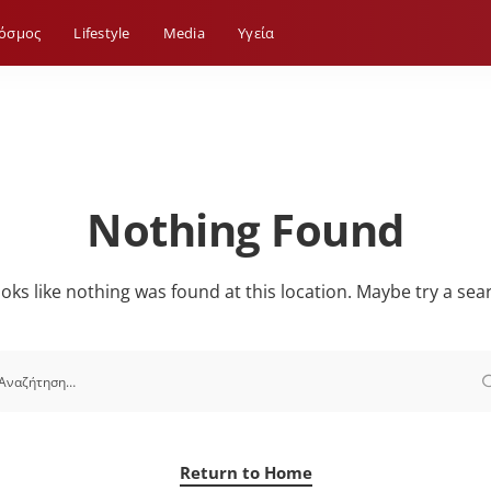
όσμος
Lifestyle
Media
Yγεία
Nothing Found
looks like nothing was found at this location. Maybe try a sea
Return to Home