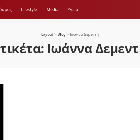
όσμος
Lifestyle
Media
Yγεία
Layout
>
Blog
>
Ιωάννα Δεμεντή
Ετικέτα:
Ιωάννα Δεμεντ