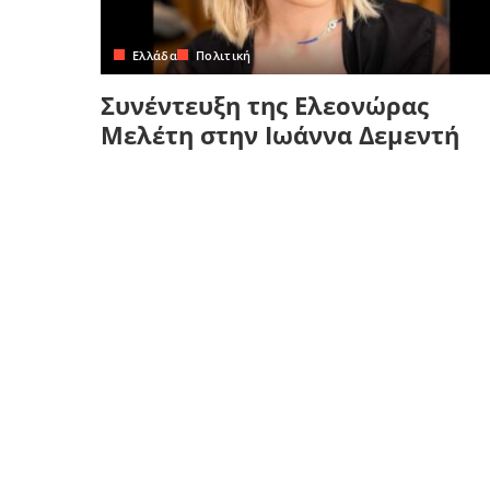
Κρήτη
Πελοπόννησος
Κυκλάδες
Ελλάδα
Πολιτική
Πελοπόννησος
Συνέντευξη της Ελεονώρας
Μελέτη στην Ιωάννα Δεμεντή