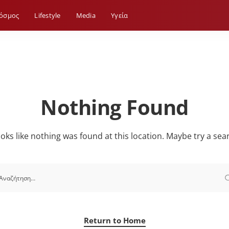
όσμος
Lifestyle
Media
Yγεία
Nothing Found
looks like nothing was found at this location. Maybe try a sea
Return to Home