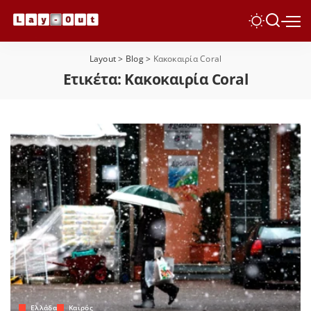
Layout
>
Blog
>
Κακοκαιρία Coral
Ετικέτα:
Κακοκαιρία Coral
Ελλάδα
Καιρός