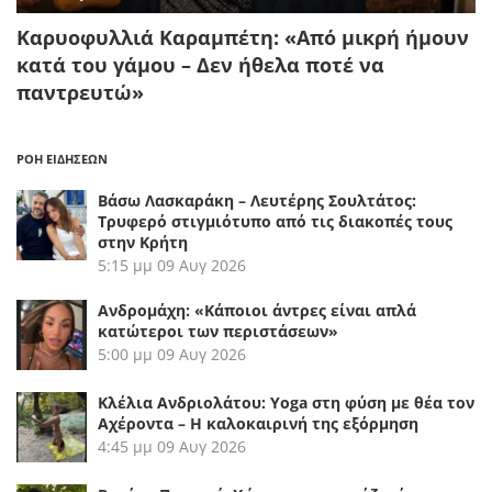
Καρυοφυλλιά Καραμπέτη: «Από μικρή ήμουν
κατά του γάμου – Δεν ήθελα ποτέ να
παντρευτώ»
ΡΟΗ ΕΙΔΗΣΕΩΝ
Βάσω Λασκαράκη – Λευτέρης Σουλτάτος:
Τρυφερό στιγμιότυπο από τις διακοπές τους
στην Κρήτη
5:15 μμ
09 Αυγ 2026
Ανδρομάχη: «Κάποιοι άντρες είναι απλά
κατώτεροι των περιστάσεων»
5:00 μμ
09 Αυγ 2026
Κλέλια Ανδριολάτου: Yoga στη φύση με θέα τον
Αχέροντα – Η καλοκαιρινή της εξόρμηση
4:45 μμ
09 Αυγ 2026