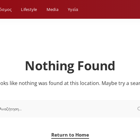
όσμος
Lifestyle
Media
Yγεία
Nothing Found
looks like nothing was found at this location. Maybe try a sea
Return to Home