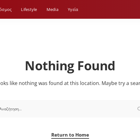
όσμος
Lifestyle
Media
Yγεία
Nothing Found
looks like nothing was found at this location. Maybe try a sea
Return to Home