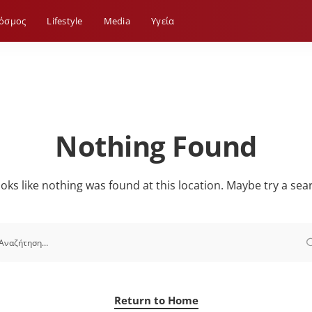
όσμος
Lifestyle
Media
Yγεία
Nothing Found
looks like nothing was found at this location. Maybe try a sea
Return to Home