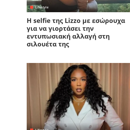
Lifestyle
Η selfie της Lizzo με εσώρουχα
για να γιορτάσει την
εντυπωσιακή αλλαγή στη
σιλουέτα της
Lifestyle