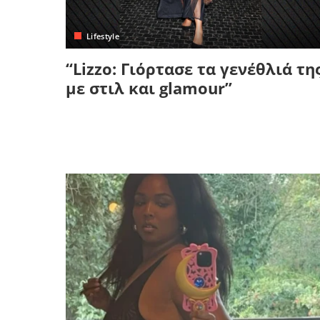
Κρήτη
Πελοπόννησος
Κυκλάδες
Lifestyle
Πελοπόννησος
“Lizzo: Γιόρτασε τα γενέθλιά τη
με στιλ και glamour”