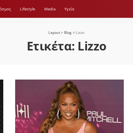
όσμος
Lifestyle
Media
Yγεία
Layout
>
Blog
>
Lizzo
Ετικέτα:
Lizzo