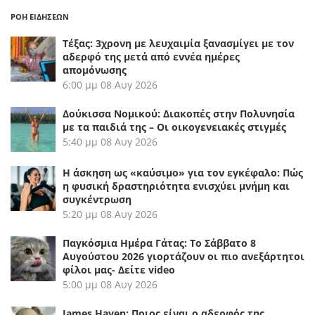
ΡΟΗ ΕΙΔΗΣΕΩΝ
Τέξας: 3χρονη με λευχαιμία ξανασμίγει με τον
αδερφό της μετά από εννέα ημέρες
απομόνωσης
6:00 μμ
08 Αυγ 2026
Δούκισσα Νομικού: Διακοπές στην Πολυνησία
με τα παιδιά της – Οι οικογενειακές στιγμές
5:40 μμ
08 Αυγ 2026
Η άσκηση ως «καύσιμο» για τον εγκέφαλο: Πώς
η φυσική δραστηριότητα ενισχύει μνήμη και
συγκέντρωση
5:20 μμ
08 Αυγ 2026
Παγκόσμια Ημέρα Γάτας: Το Σάββατο 8
Αυγούστου 2026 γιορτάζουν οι πιο ανεξάρτητοι
φίλοι μας- Δείτε video
5:00 μμ
08 Αυγ 2026
James Haven: Ποιος είναι ο αδερφός της