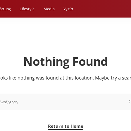
όσμος
Lifestyle
Media
Yγεία
Nothing Found
looks like nothing was found at this location. Maybe try a sea
Return to Home