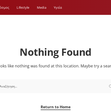
όσμος
Lifestyle
Media
Yγεία
Nothing Found
looks like nothing was found at this location. Maybe try a sea
Return to Home