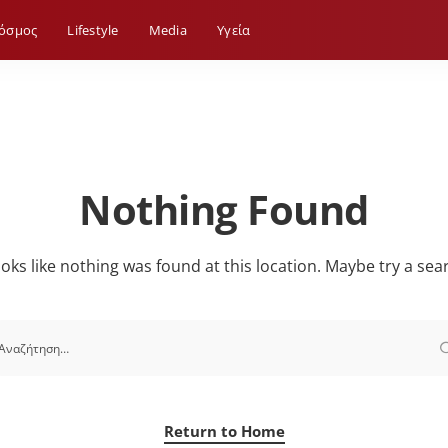
όσμος
Lifestyle
Media
Yγεία
Nothing Found
looks like nothing was found at this location. Maybe try a sea
Return to Home