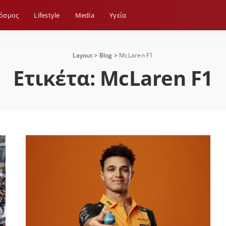
όσμος
Lifestyle
Media
Yγεία
Layout
>
Blog
>
McLaren F1
Ετικέτα:
McLaren F1