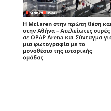
Κρήτη
Πελοπόννησος
Κυκλάδες
Αθλητικά
Ελλάδα
Πελοπόννησος
H McLaren στην πρώτη θέση κα
στην Αθήνα – Ατελείωτες ουρές
σε OPAP Arena και Σύνταγμα γι
μια φωτογραφία με το
μονοθέσιο της ιστορικής
ομάδας