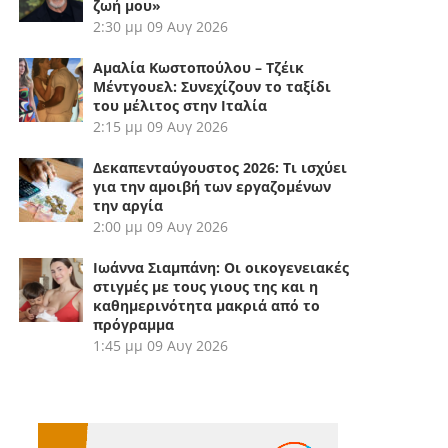
ζωή μου»
2:30 μμ
09 Αυγ 2026
Αμαλία Κωστοπούλου – Τζέικ
Μέντγουελ: Συνεχίζουν το ταξίδι
του μέλιτος στην Ιταλία
2:15 μμ
09 Αυγ 2026
Δεκαπενταύγουστος 2026: Τι ισχύει
για την αμοιβή των εργαζομένων
την αργία
2:00 μμ
09 Αυγ 2026
Ιωάννα Σιαμπάνη: Οι οικογενειακές
στιγμές με τους γιους της και η
καθημερινότητα μακριά από το
πρόγραμμα
1:45 μμ
09 Αυγ 2026