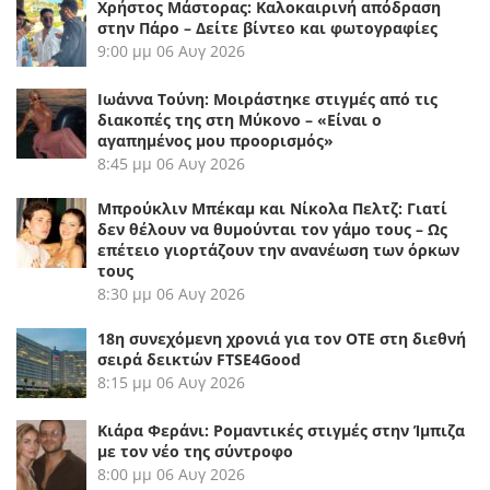
Χρήστος Μάστορας: Καλοκαιρινή απόδραση
στην Πάρο – Δείτε βίντεο και φωτογραφίες
9:00 μμ
06 Αυγ 2026
Ιωάννα Τούνη: Μοιράστηκε στιγμές από τις
διακοπές της στη Μύκονο – «Είναι ο
αγαπημένος μου προορισμός»
8:45 μμ
06 Αυγ 2026
Μπρούκλιν Μπέκαμ και Νίκολα Πελτζ: Γιατί
δεν θέλουν να θυμούνται τον γάμο τους – Ως
επέτειο γιορτάζουν την ανανέωση των όρκων
τους
8:30 μμ
06 Αυγ 2026
18η συνεχόμενη χρονιά για τον ΟΤΕ στη διεθνή
σειρά δεικτών FTSE4Good
8:15 μμ
06 Αυγ 2026
Κιάρα Φεράνι: Ρομαντικές στιγμές στην Ίμπιζα
με τον νέο της σύντροφο
8:00 μμ
06 Αυγ 2026