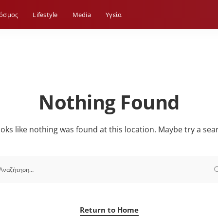
όσμος
Lifestyle
Media
Yγεία
Nothing Found
looks like nothing was found at this location. Maybe try a sea
Return to Home