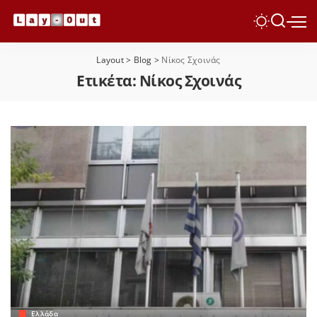
Layout
>
Blog
>
Νίκος Σχοινάς
Ετικέτα:
Νίκος Σχοινάς
Ελλάδα