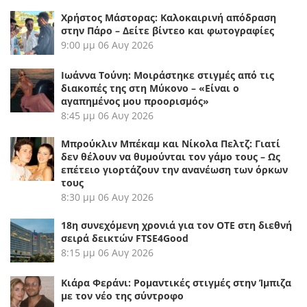
Χρήστος Μάστορας: Καλοκαιρινή απόδραση
στην Πάρο – Δείτε βίντεο και φωτογραφίες
9:00 μμ
06 Αυγ 2026
Ιωάννα Τούνη: Μοιράστηκε στιγμές από τις
διακοπές της στη Μύκονο – «Είναι ο
αγαπημένος μου προορισμός»
8:45 μμ
06 Αυγ 2026
Μπρούκλιν Μπέκαμ και Νίκολα Πελτζ: Γιατί
δεν θέλουν να θυμούνται τον γάμο τους – Ως
επέτειο γιορτάζουν την ανανέωση των όρκων
τους
8:30 μμ
06 Αυγ 2026
18η συνεχόμενη χρονιά για τον ΟΤΕ στη διεθνή
σειρά δεικτών FTSE4Good
8:15 μμ
06 Αυγ 2026
Κιάρα Φεράνι: Ρομαντικές στιγμές στην Ίμπιζα
με τον νέο της σύντροφο