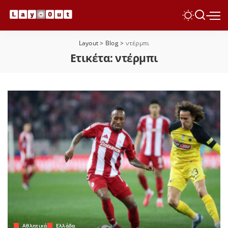
Layout
>
Blog
>
ντέρμπι
Ετικέτα:
ντέρμπι
Αθλητικά
Ελλάδα