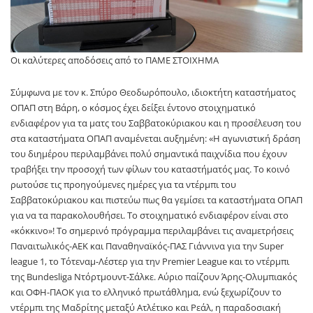
Οι καλύτερες αποδόσεις από το ΠΑΜΕ ΣΤΟΙΧΗΜΑ
Σύμφωνα με τον κ. Σπύρο Θεοδωρόπουλο, ιδιοκτήτη καταστήματος
ΟΠΑΠ στη Βάρη, ο κόσμος έχει δείξει έντονο στοιχηματικό
ενδιαφέρον για τα ματς του Σαββατοκύριακου και η προσέλευση του
στα καταστήματα ΟΠΑΠ αναμένεται αυξημένη: «Η αγωνιστική δράση
του διημέρου περιλαμβάνει πολύ σημαντικά παιχνίδια που έχουν
τραβήξει την προσοχή των φίλων του καταστήματός μας. Το κοινό
ρωτούσε τις προηγούμενες ημέρες για τα ντέρμπι του
Σαββατοκύριακου και πιστεύω πως θα γεμίσει τα καταστήματα ΟΠΑΠ
για να τα παρακολουθήσει. Το στοιχηματικό ενδιαφέρον είναι στο
«κόκκινο»! Το σημερινό πρόγραμμα περιλαμβάνει τις αναμετρήσεις
Παναιτωλικός-ΑΕΚ και Παναθηναϊκός-ΠΑΣ Γιάννινα για την Super
league 1, το Τότεναμ-Λέστερ για την Premier League και το ντέρμπι
της Bundesliga Ντόρτμουντ-Σάλκε. Αύριο παίζουν Άρης-Ολυμπιακός
και ΟΦΗ-ΠΑΟΚ για το ελληνικό πρωτάθλημα, ενώ ξεχωρίζουν το
ντέρμπι της Μαδρίτης μεταξύ Ατλέτικο και Ρεάλ, η παραδοσιακή