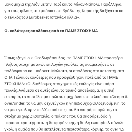
μονομαχία της Λιόν με την Παρί και το Μίλαν-Νάπολι. Παράλληλα,
για τους φίλους του μπάσκετ, το βράδυ της Κυριακής διεξάγεται και
ο τελικός του Eurobasket Ισπανία-Γαλλία».
Οι καλύτερες αποδόσεις από το ΠΑΜΕ ΣΤΟΙΧΗΜΑ
Όπως εξηγεί ο κ. Θεοδωρόπουλος , το ΠΑΜΕ ΣΤΟΙΧΗΜΑ προσφέρει
πλήθος στοιχηματικών επιλογών για όλες τις αναμετρήσεις σε
ποδόσφαιρο και μπάσκετ. Μάλιστα, οι αποδόσεις στα καταστήματα
ΟΠΑΠ είναι οι καλύτερες που προσφέρθηκαν ποτέ από το ΠΑΜΕ
ΣΤΟΙΧΗΜΑ: «Οι διαθέσιμες στοιχηματικές επιλογές είναι πάρα
πολλές. Ανάμεσα σε αυτές είναι το τελικό αποτέλεσμα, η διπλή
ευκαιρία, το αποτέλεσμα πρώτου ημιχρόνου, το τελικό αποτέλεσμα &
over/under, το να μην δεχθεί γκολ η γηπεδούχος/φιλοξενούμενη, το
να μπει γκολ πριν το 30′, ο παίκτης που θα σκοράρει πρώτος, το
στοίχημα χωρίς ισοπαλία, ο παίκτης που θα σκοράρει δύο ή
περισσότερα τέρματα, η διαφορά νίκης, η διπλή ευκαιρία & σύνολο
γκολ, η ομάδα που θα εκτελέσει τα περισσότερα κόρνερ, το over 1,5