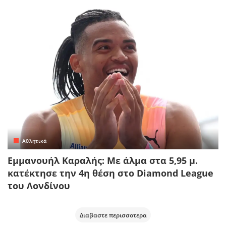
Αθλητικά
Εμμανουήλ Καραλής: Με άλμα στα 5,95 μ.
κατέκτησε την 4η θέση στο Diamond League
του Λονδίνου
Διαβαστε περισσοτερα