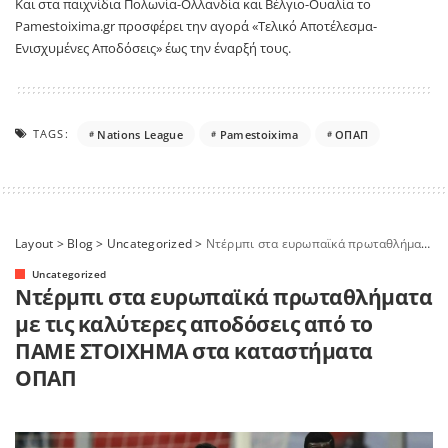
Και στα παιχνίδια Πολωνία-Ολλανδία και Βέλγιο-Ουαλία το
Pamestoixima.gr προσφέρει την αγορά «Τελικό Αποτέλεσμα-
Ενισχυμένες Αποδόσεις» έως την έναρξή τους.
TAGS:
Nations League
Pamestoixima
ΟΠΑΠ
Layout
>
Blog
>
Uncategorized
>
Ντέρμπι στα ευρωπαϊκά πρωταθλήματα με τις καλύτερες αποδόσεις από το ΠΑΜΕ ΣΤΟΙΧΗΜΑ στα καταστήματα ΟΠΑΠ
Uncategorized
Ντέρμπι στα ευρωπαϊκά πρωταθλήματα
με τις καλύτερες αποδόσεις από το
ΠΑΜΕ ΣΤΟΙΧΗΜΑ στα καταστήματα
ΟΠΑΠ