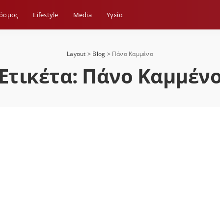
όσμος
Lifestyle
Media
Yγεία
Layout
>
Blog
>
Πάνο Καμμένο
Ετικέτα:
Πάνο Καμμέν