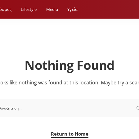
όσμος
Lifestyle
Media
Yγεία
Nothing Found
looks like nothing was found at this location. Maybe try a sea
Return to Home