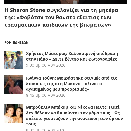
Η Sharon Stone συγκλονίζει για τη μητέρα
της: «Φοβόταν τον θάνατο εξαιτίας των
τραυματικών παιδικών της βιωμάτων»
ΡΟΗ ΕΙΔΗΣΕΩΝ
Χρήστος Μάστορας: Καλοκαιρινή απόδραση
στην Πάρο – Δείτε βίντεο και φωτογραφίες
9:00 μμ
06 Αυγ 2026
Ιωάννα Τούνη: Μοιράστηκε στιγμές από τις
διακοπές της στη Μύκονο – «Είναι ο
αγαπημένος μου προορισμός»
8:45 μμ
06 Αυγ 2026
Μπρούκλιν Μπέκαμ και Νίκολα Πελτζ: Γιατί
δεν θέλουν να θυμούνται τον γάμο τους – Ως
επέτειο γιορτάζουν την ανανέωση των όρκων
τους
8:30 μμ
06 Αυγ 2026