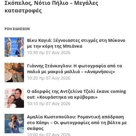
Σκόπελος, Νότιο Πήλιο – Μεγάλες
καταστροφές
ΡΟΗ ΕΙΔΗΣΕΩΝ
Βίκυ Καγιά: Ξέγνοιαστες στιγμές στη Μύκονο
με την κόρη της Μπιάνκα
10:30 πμ
07 Αυγ 2026
Γιάννης Στάνκογλου: Η φωτογραφία από τα
παλιά με μακριά μαλλιά – «Αναμνήσεις»
10:20 πμ
07 Αυγ 2026
Ο αδερφός της Αντζελίνα Τζολί έκανε coming
out: «Κουράστηκα να κρύβομαι»
10:10 πμ
07 Αυγ 2026
Αμαλία Κωστοπούλου: Ρομαντική απόδραση
στο Κάπρι – Οι φωτογραφίες από τη βόλτα με
σκάφος
10:00 πμ
07 Αυγ 2026