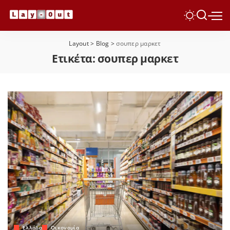
Layout
>
Blog
>
σουπερ μαρκετ
Ετικέτα:
σουπερ μαρκετ
Ελλάδα
Οικονομία