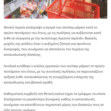
Θετική πορεία κατέγραψε η αγορά των σούπερ μάρκετ κατά το
πρώτο πεντάμηνο του έτους, με τις πωλήσεις να αυξάνονται κατά
6,4% σε σύγκριση με την αντίστοιχη περσινή περίοδο. Βασικός
μοχλός της ανόδου ήταν η αυξημένη ζήτηση για προϊόντα
διατροφής, που συνέχισαν να αποτελούν τον πυρήνα της
καταναλωτικής δαπάνης.
Ανοδικά κινήθηκε ο κύκλος εργασιών των σούπερ μάρκετ το πρώτο
πεντάμηνο του έτους, με τις συνολικές πωλήσεις να παρουσιάζουν
αύξηση 6,4%, αντανακλώντας τη συνεχιζόμενη ενίσχυση της
κατανάλωσης στα βασικά αγαθά.
Καθοριστική συμβολή στη θετική εικόνα είχαν τα τρόφιμα, τα οποία
διατήρησαν τη μεγαλύτερη δυναμική, καθώς οι καταναλωτές
συνέχισαν να κατευθύνουν σημαντικό μέρος των δαπανών τους σε
είδη πρώτης ανάγκης.