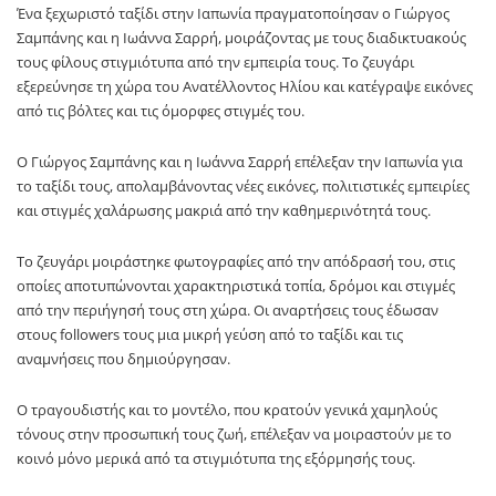
Ένα ξεχωριστό ταξίδι στην
Ιαπωνία
πραγματοποίησαν ο
Γιώργος
Σαμπάνης
και η
Ιωάννα Σαρρή
, μοιράζοντας με τους διαδικτυακούς
τους φίλους στιγμιότυπα από την εμπειρία τους. Το ζευγάρι
εξερεύνησε τη χώρα του Ανατέλλοντος Ηλίου και κατέγραψε εικόνες
από τις βόλτες και τις όμορφες στιγμές του.
Ο
Γιώργος Σαμπάνης
και η
Ιωάννα Σαρρή
επέλεξαν την
Ιαπωνία
για
το ταξίδι τους, απολαμβάνοντας νέες εικόνες, πολιτιστικές εμπειρίες
και στιγμές χαλάρωσης μακριά από την καθημερινότητά τους.
Το ζευγάρι μοιράστηκε φωτογραφίες από την απόδρασή του, στις
οποίες αποτυπώνονται χαρακτηριστικά τοπία, δρόμοι και στιγμές
από την περιήγησή τους στη χώρα. Οι αναρτήσεις τους έδωσαν
στους followers τους μια μικρή γεύση από το ταξίδι και τις
αναμνήσεις που δημιούργησαν.
Ο τραγουδιστής και το μοντέλο, που κρατούν γενικά χαμηλούς
τόνους στην προσωπική τους ζωή, επέλεξαν να μοιραστούν με το
κοινό μόνο μερικά από τα στιγμιότυπα της εξόρμησής τους.