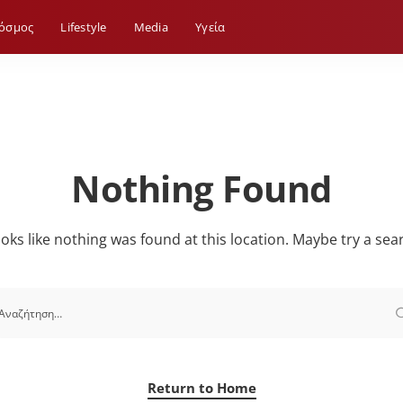
όσμος
Lifestyle
Media
Yγεία
Nothing Found
looks like nothing was found at this location. Maybe try a sea
Return to Home