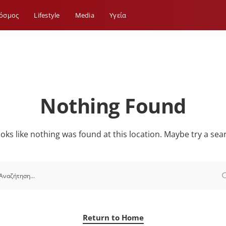
όσμος
Lifestyle
Media
Yγεία
Nothing Found
looks like nothing was found at this location. Maybe try a sea
Return to Home