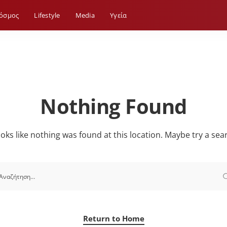
όσμος
Lifestyle
Media
Yγεία
Nothing Found
looks like nothing was found at this location. Maybe try a sea
Return to Home