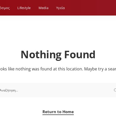
όσμος
Lifestyle
Media
Yγεία
Nothing Found
looks like nothing was found at this location. Maybe try a sea
Return to Home