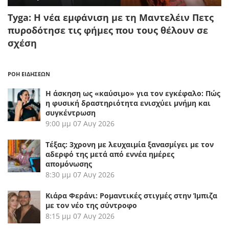
Tyga: Η νέα εμφάνιση με τη Μαντελέιν Πετς
πυροδότησε τις φήμες που τους θέλουν σε
σχέση
ΡΟΗ ΕΙΔΗΣΕΩΝ
Η άσκηση ως «καύσιμο» για τον εγκέφαλο: Πώς
η φυσική δραστηριότητα ενισχύει μνήμη και
συγκέντρωση
9:00 μμ
07 Αυγ 2026
Τέξας: 3χρονη με λευχαιμία ξανασμίγει με τον
αδερφό της μετά από εννέα ημέρες
απομόνωσης
8:30 μμ
07 Αυγ 2026
Κιάρα Φεράνι: Ρομαντικές στιγμές στην Ίμπιζα
με τον νέο της σύντροφο
8:15 μμ
07 Αυγ 2026