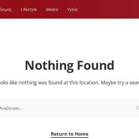
όσμος
Lifestyle
Media
Yγεία
Nothing Found
looks like nothing was found at this location. Maybe try a sea
Return to Home