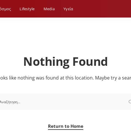
όσμος
Lifestyle
Media
Yγεία
Nothing Found
looks like nothing was found at this location. Maybe try a sea
Return to Home